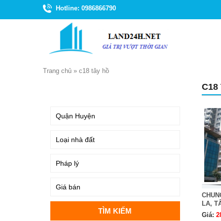
Hotline: 0986866790
Trang chủ
»
c18 tây hồ
C18
TÌM KIẾM
CHUNG
LA, T
Giá:
2