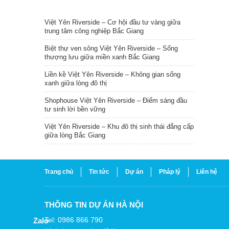
TIN NỔI BẬT
Việt Yên Riverside – Cơ hội đầu tư vàng giữa
trung tâm công nghiệp Bắc Giang
Biệt thự ven sông Việt Yên Riverside – Sống
thượng lưu giữa miền xanh Bắc Giang
Liền kề Việt Yên Riverside – Không gian sống
xanh giữa lòng đô thị
Shophouse Việt Yên Riverside – Điểm sáng đầu
tư sinh lời bền vững
Việt Yên Riverside – Khu đô thị sinh thái đẳng cấp
giữa lòng Bắc Giang
Trang chủ
Tin tức
Dự án
Pháp lý
Liên hệ
THÔNG TIN DỰ ÁN HÀ NỘI
Tel: 0986 866 790
Zalo