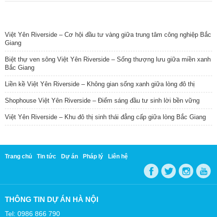
TIN NỔI BẬT
Việt Yên Riverside – Cơ hội đầu tư vàng giữa trung tâm công nghiệp Bắc
Giang
Biệt thự ven sông Việt Yên Riverside – Sống thượng lưu giữa miền xanh
Bắc Giang
Liền kề Việt Yên Riverside – Không gian sống xanh giữa lòng đô thị
Shophouse Việt Yên Riverside – Điểm sáng đầu tư sinh lời bền vững
Việt Yên Riverside – Khu đô thị sinh thái đẳng cấp giữa lòng Bắc Giang
Trang chủ
Tin tức
Dự án
Pháp lý
Liên hệ
THÔNG TIN DỰ ÁN HÀ NỘI
Tel: 0986 866 790