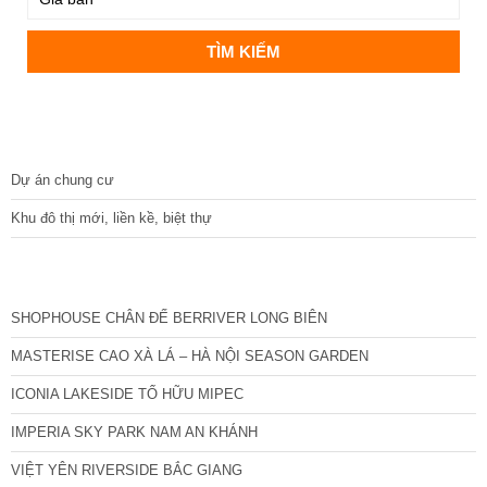
DỰ ÁN
Dự án chung cư
Khu đô thị mới, liền kề, biệt thự
CÁC DỰ ÁN MỚI NHẤT
SHOPHOUSE CHÂN ĐẾ BERRIVER LONG BIÊN
MASTERISE CAO XÀ LÁ – HÀ NỘI SEASON GARDEN
ICONIA LAKESIDE TỐ HỮU MIPEC
IMPERIA SKY PARK NAM AN KHÁNH
VIỆT YÊN RIVERSIDE BẮC GIANG