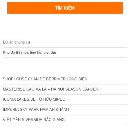
DỰ ÁN
Dự án chung cư
Khu đô thị mới, liền kề, biệt thự
CÁC DỰ ÁN MỚI NHẤT
SHOPHOUSE CHÂN ĐẾ BERRIVER LONG BIÊN
MASTERISE CAO XÀ LÁ – HÀ NỘI SEASON GARDEN
ICONIA LAKESIDE TỐ HỮU MIPEC
IMPERIA SKY PARK NAM AN KHÁNH
VIỆT YÊN RIVERSIDE BẮC GIANG