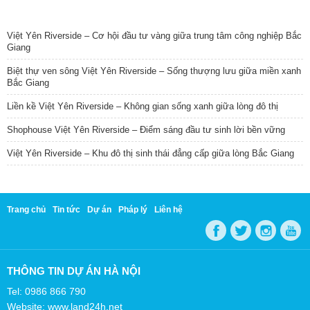
TIN NỔI BẬT
Việt Yên Riverside – Cơ hội đầu tư vàng giữa trung tâm công nghiệp Bắc
Giang
Biệt thự ven sông Việt Yên Riverside – Sống thượng lưu giữa miền xanh
Bắc Giang
Liền kề Việt Yên Riverside – Không gian sống xanh giữa lòng đô thị
Shophouse Việt Yên Riverside – Điểm sáng đầu tư sinh lời bền vững
Việt Yên Riverside – Khu đô thị sinh thái đẳng cấp giữa lòng Bắc Giang
Trang chủ
Tin tức
Dự án
Pháp lý
Liên hệ
THÔNG TIN DỰ ÁN HÀ NỘI
Tel: 0986 866 790
Website: www.land24h.net