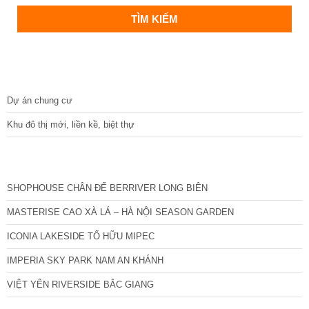
DỰ ÁN
Dự án chung cư
Khu đô thị mới, liền kề, biệt thự
CÁC DỰ ÁN MỚI NHẤT
SHOPHOUSE CHÂN ĐẾ BERRIVER LONG BIÊN
MASTERISE CAO XÀ LÁ – HÀ NỘI SEASON GARDEN
ICONIA LAKESIDE TỐ HỮU MIPEC
IMPERIA SKY PARK NAM AN KHÁNH
VIỆT YÊN RIVERSIDE BẮC GIANG