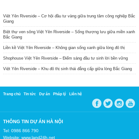
TIN NỔI BẬT
Việt Yên Riverside – Cơ hội đầu tư vàng giữa trung tâm công nghiệp Bắc
Giang
Biệt thự ven sông Việt Yên Riverside – Sống thượng lưu giữa miền xanh
Bắc Giang
Liền kề Việt Yên Riverside – Không gian sống xanh giữa lòng đô thị
Shophouse Việt Yên Riverside – Điểm sáng đầu tư sinh lời bền vững
Việt Yên Riverside – Khu đô thị sinh thái đẳng cấp giữa lòng Bắc Giang
Trang chủ
Tin tức
Dự án
Pháp lý
Liên hệ
THÔNG TIN DỰ ÁN HÀ NỘI
Tel: 0986 866 790
Website: www.land24h.net