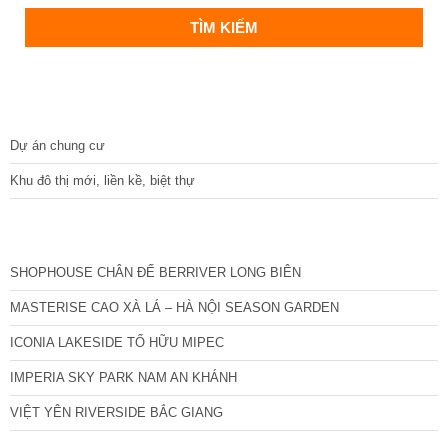
DỰ ÁN
Dự án chung cư
Khu đô thị mới, liền kề, biệt thự
CÁC DỰ ÁN MỚI NHẤT
SHOPHOUSE CHÂN ĐẾ BERRIVER LONG BIÊN
MASTERISE CAO XÀ LÁ – HÀ NỘI SEASON GARDEN
ICONIA LAKESIDE TỐ HỮU MIPEC
IMPERIA SKY PARK NAM AN KHÁNH
VIỆT YÊN RIVERSIDE BẮC GIANG