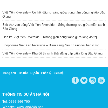
TIN NỔI BẬT
Việt Yên Riverside – Cơ hội đầu tư vàng giữa trung tâm công nghiệp Bắc
Giang
Biệt thự ven sông Việt Yên Riverside – Sống thượng lưu giữa miền xanh
Bắc Giang
Liền kề Việt Yên Riverside – Không gian sống xanh giữa lòng đô thị
Shophouse Việt Yên Riverside – Điểm sáng đầu tư sinh lời bền vững
Việt Yên Riverside – Khu đô thị sinh thái đẳng cấp giữa lòng Bắc Giang
Trang chủ
Tin tức
Dự án
Pháp lý
Liên hệ
THÔNG TIN DỰ ÁN HÀ NỘI
Tel: 0986 866 790
Website: www.land24h.net