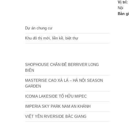
Vị trí:
Nội
Bàn g
DỰ ÁN
Dự án chung cư
Khu đô thị mới, liền kề, biệt thự
CÁC DỰ ÁN MỚI NHẤT
SHOPHOUSE CHÂN ĐẾ BERRIVER LONG
BIÊN
MASTERISE CAO XÀ LÁ – HÀ NỘI SEASON
GARDEN
ICONIA LAKESIDE TỐ HỮU MIPEC
IMPERIA SKY PARK NAM AN KHÁNH
VIỆT YÊN RIVERSIDE BẮC GIANG