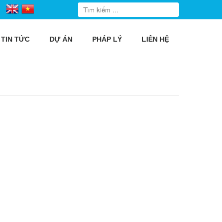
TIN TỨC
DỰ ÁN
PHÁP LÝ
LIÊN HỆ