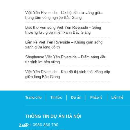
TIN NỔI BẬT
Việt Yên Riverside – Cơ hội đầu tư vàng giữa
trung tâm công nghiệp Bắc Giang
Biệt thự ven sông Việt Yên Riverside – Sống
thượng lưu giữa miền xanh Bắc Giang
Liền kề Việt Yên Riverside – Không gian sống
xanh giữa lòng đô thị
Shophouse Việt Yên Riverside – Điểm sáng đầu
tư sinh lời bền vững
Việt Yên Riverside – Khu đô thị sinh thái đẳng cấp
giữa lòng Bắc Giang
Trang chủ
Tin tức
Dự án
Pháp lý
Liên hệ
THÔNG TIN DỰ ÁN HÀ NỘI
Tel: 0986 866 790
Zalo