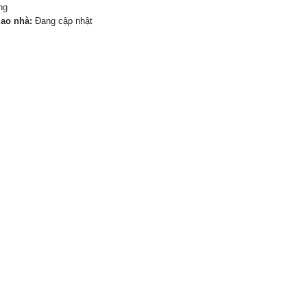
ng
iao nhà:
Đang cập nhật