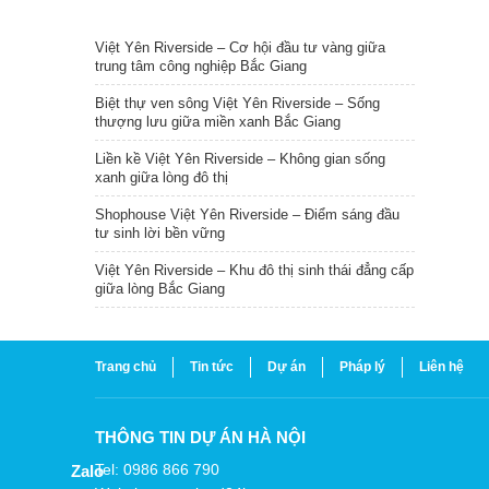
TIN NỔI BẬT
Việt Yên Riverside – Cơ hội đầu tư vàng giữa
trung tâm công nghiệp Bắc Giang
Biệt thự ven sông Việt Yên Riverside – Sống
thượng lưu giữa miền xanh Bắc Giang
Liền kề Việt Yên Riverside – Không gian sống
xanh giữa lòng đô thị
Shophouse Việt Yên Riverside – Điểm sáng đầu
tư sinh lời bền vững
Việt Yên Riverside – Khu đô thị sinh thái đẳng cấp
giữa lòng Bắc Giang
Trang chủ
Tin tức
Dự án
Pháp lý
Liên hệ
THÔNG TIN DỰ ÁN HÀ NỘI
Tel: 0986 866 790
Zalo