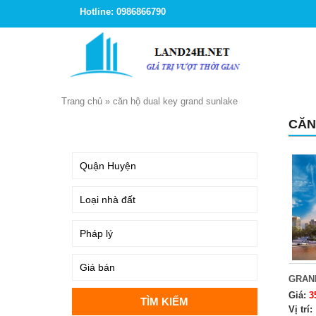
Hotline: 0986866790
Trang chủ
»
căn hộ dual key grand sunlake
CĂN
TÌM KIẾM
GRAN
Giá:
3
Vị trí: