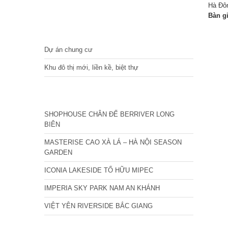
Hà Đô
Bàn g
DỰ ÁN
Dự án chung cư
Khu đô thị mới, liền kề, biệt thự
CÁC DỰ ÁN MỚI NHẤT
SHOPHOUSE CHÂN ĐẾ BERRIVER LONG
BIÊN
MASTERISE CAO XÀ LÁ – HÀ NỘI SEASON
GARDEN
ICONIA LAKESIDE TỐ HỮU MIPEC
IMPERIA SKY PARK NAM AN KHÁNH
VIỆT YÊN RIVERSIDE BẮC GIANG