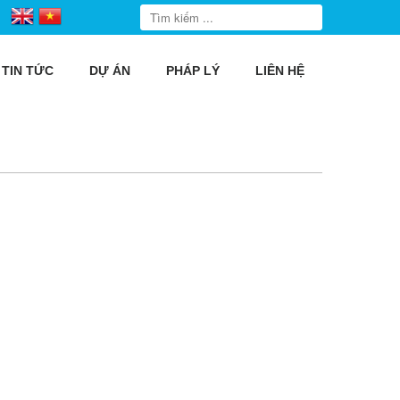
TIN TỨC
DỰ ÁN
PHÁP LÝ
LIÊN HỆ