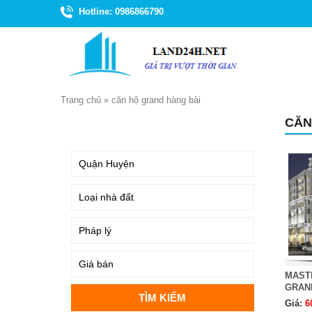
Hotline: 0986866790
Trang chủ
»
căn hộ grand hàng bài
CĂN
TÌM KIẾM
MASTE
GRAN
Giá:
6