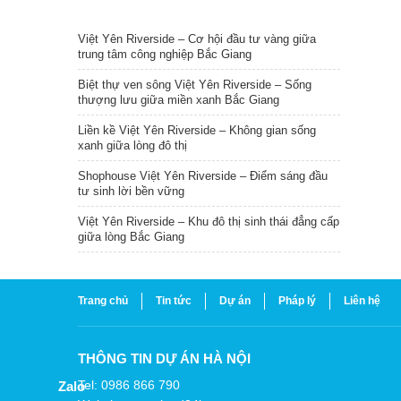
TIN NỔI BẬT
Việt Yên Riverside – Cơ hội đầu tư vàng giữa
trung tâm công nghiệp Bắc Giang
Biệt thự ven sông Việt Yên Riverside – Sống
thượng lưu giữa miền xanh Bắc Giang
Liền kề Việt Yên Riverside – Không gian sống
xanh giữa lòng đô thị
Shophouse Việt Yên Riverside – Điểm sáng đầu
tư sinh lời bền vững
Việt Yên Riverside – Khu đô thị sinh thái đẳng cấp
giữa lòng Bắc Giang
Trang chủ
Tin tức
Dự án
Pháp lý
Liên hệ
THÔNG TIN DỰ ÁN HÀ NỘI
Tel: 0986 866 790
Zalo