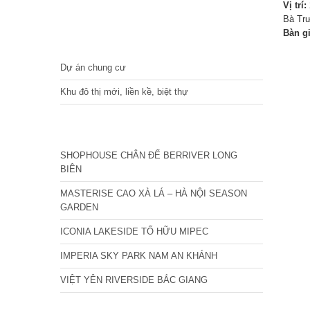
Vị trí:
Bà Trư
Bàn g
DỰ ÁN
Dự án chung cư
Khu đô thị mới, liền kề, biệt thự
CÁC DỰ ÁN MỚI NHẤT
SHOPHOUSE CHÂN ĐẾ BERRIVER LONG
BIÊN
MASTERISE CAO XÀ LÁ – HÀ NỘI SEASON
GARDEN
ICONIA LAKESIDE TỐ HỮU MIPEC
IMPERIA SKY PARK NAM AN KHÁNH
VIỆT YÊN RIVERSIDE BẮC GIANG