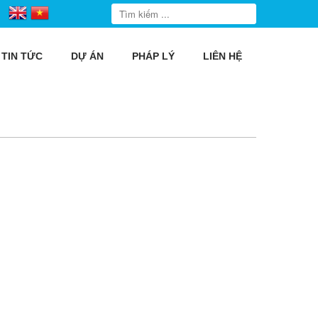
TIN TỨC
DỰ ÁN
PHÁP LÝ
LIÊN HỆ