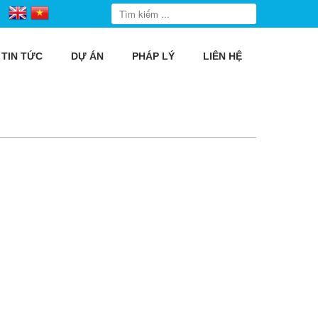
TIN TỨC
DỰ ÁN
PHÁP LÝ
LIÊN HỆ