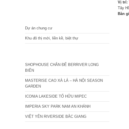
Vị trí:
Tây Hồ
Bàn g
DỰ ÁN
Dự án chung cư
Khu đô thị mới, liền kề, biệt thự
CÁC DỰ ÁN MỚI NHẤT
SHOPHOUSE CHÂN ĐẾ BERRIVER LONG
BIÊN
MASTERISE CAO XÀ LÁ – HÀ NỘI SEASON
GARDEN
ICONIA LAKESIDE TỐ HỮU MIPEC
IMPERIA SKY PARK NAM AN KHÁNH
VIỆT YÊN RIVERSIDE BẮC GIANG