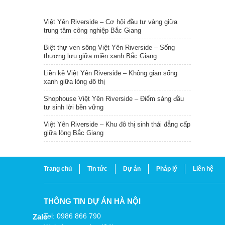
TIN NỔI BẬT
Việt Yên Riverside – Cơ hội đầu tư vàng giữa
trung tâm công nghiệp Bắc Giang
Biệt thự ven sông Việt Yên Riverside – Sống
thượng lưu giữa miền xanh Bắc Giang
Liền kề Việt Yên Riverside – Không gian sống
xanh giữa lòng đô thị
Shophouse Việt Yên Riverside – Điểm sáng đầu
tư sinh lời bền vững
Việt Yên Riverside – Khu đô thị sinh thái đẳng cấp
giữa lòng Bắc Giang
Trang chủ
Tin tức
Dự án
Pháp lý
Liên hệ
THÔNG TIN DỰ ÁN HÀ NỘI
Tel: 0986 866 790
Zalo