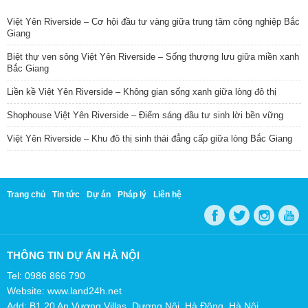
Việt Yên Riverside – Cơ hội đầu tư vàng giữa trung tâm công nghiệp Bắc
Giang
Biệt thự ven sông Việt Yên Riverside – Sống thượng lưu giữa miền xanh
Bắc Giang
Liền kề Việt Yên Riverside – Không gian sống xanh giữa lòng đô thị
Shophouse Việt Yên Riverside – Điểm sáng đầu tư sinh lời bền vững
Việt Yên Riverside – Khu đô thị sinh thái đẳng cấp giữa lòng Bắc Giang
Trang chủ
Tin tức
Dự án
Pháp lý
Liên hệ
THÔNG TIN DỰ ÁN HÀ NỘI
Tel: 0986 866 790
Website: www.land24h.net
Add: B1.20 An Vượng Villas, Dương Nội, Hà Đông, Hà Nội