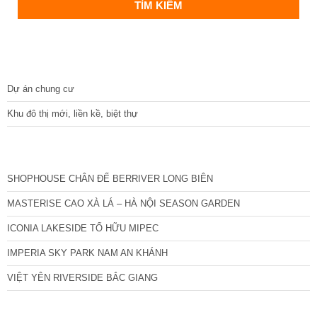
DỰ ÁN
Dự án chung cư
Khu đô thị mới, liền kề, biệt thự
CÁC DỰ ÁN MỚI NHẤT
SHOPHOUSE CHÂN ĐẾ BERRIVER LONG BIÊN
MASTERISE CAO XÀ LÁ – HÀ NỘI SEASON GARDEN
ICONIA LAKESIDE TỐ HỮU MIPEC
IMPERIA SKY PARK NAM AN KHÁNH
VIỆT YÊN RIVERSIDE BẮC GIANG
TIN NỔI BẬT