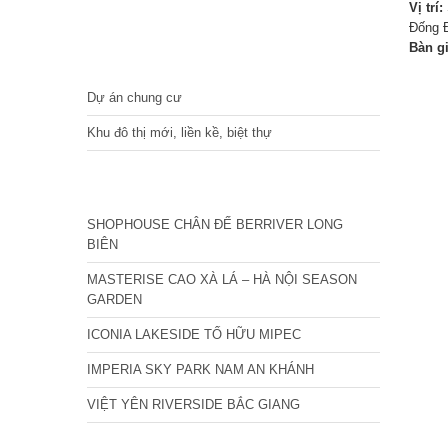
Vị trí:
Đống Đ
Bàn g
DỰ ÁN
Dự án chung cư
Khu đô thị mới, liền kề, biệt thự
CÁC DỰ ÁN MỚI NHẤT
SHOPHOUSE CHÂN ĐẾ BERRIVER LONG
BIÊN
MASTERISE CAO XÀ LÁ – HÀ NỘI SEASON
GARDEN
ICONIA LAKESIDE TỐ HỮU MIPEC
IMPERIA SKY PARK NAM AN KHÁNH
VIỆT YÊN RIVERSIDE BẮC GIANG