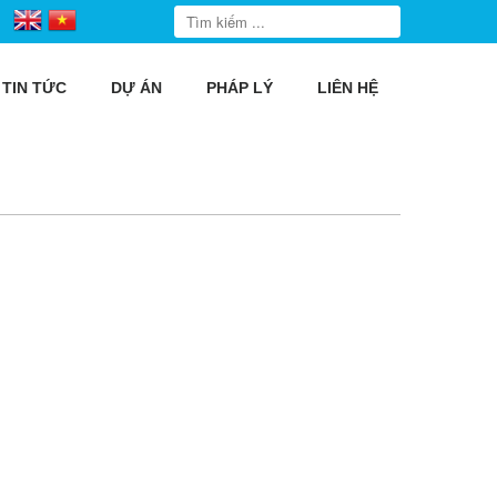
TIN TỨC
DỰ ÁN
PHÁP LÝ
LIÊN HỆ