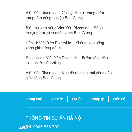
TIN NỔI BẬT
Việt Yên Riverside – Cơ hội đầu tư vàng giữa
trung tâm công nghiệp Bắc Giang
Biệt thự ven sông Việt Yên Riverside – Sống
thượng lưu giữa miền xanh Bắc Giang
Liền kề Việt Yên Riverside – Không gian sống
xanh giữa lòng đô thị
Shophouse Việt Yên Riverside – Điểm sáng đầu
tư sinh lời bền vững
Việt Yên Riverside – Khu đô thị sinh thái đẳng cấp
giữa lòng Bắc Giang
Trang chủ
Tin tức
Dự án
Pháp lý
Liên hệ
THÔNG TIN DỰ ÁN HÀ NỘI
Tel: 0986 866 790
Zalo