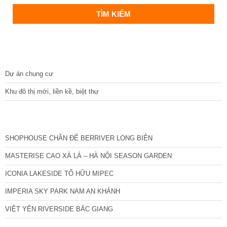
DỰ ÁN
Dự án chung cư
Khu đô thị mới, liền kề, biệt thự
CÁC DỰ ÁN MỚI NHẤT
SHOPHOUSE CHÂN ĐẾ BERRIVER LONG BIÊN
MASTERISE CAO XÀ LÁ – HÀ NỘI SEASON GARDEN
ICONIA LAKESIDE TỐ HỮU MIPEC
IMPERIA SKY PARK NAM AN KHÁNH
VIỆT YÊN RIVERSIDE BẮC GIANG