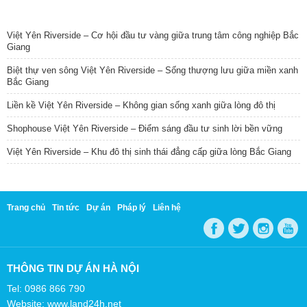
TIN NỔI BẬT
Việt Yên Riverside – Cơ hội đầu tư vàng giữa trung tâm công nghiệp Bắc
Giang
Biệt thự ven sông Việt Yên Riverside – Sống thượng lưu giữa miền xanh
Bắc Giang
Liền kề Việt Yên Riverside – Không gian sống xanh giữa lòng đô thị
Shophouse Việt Yên Riverside – Điểm sáng đầu tư sinh lời bền vững
Việt Yên Riverside – Khu đô thị sinh thái đẳng cấp giữa lòng Bắc Giang
Trang chủ
Tin tức
Dự án
Pháp lý
Liên hệ
THÔNG TIN DỰ ÁN HÀ NỘI
Tel: 0986 866 790
Website: www.land24h.net