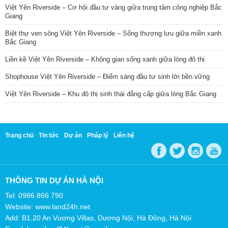
Việt Yên Riverside – Cơ hội đầu tư vàng giữa trung tâm công nghiệp Bắc
Giang
Biệt thự ven sông Việt Yên Riverside – Sống thượng lưu giữa miền xanh
Bắc Giang
Liền kề Việt Yên Riverside – Không gian sống xanh giữa lòng đô thị
Shophouse Việt Yên Riverside – Điểm sáng đầu tư sinh lời bền vững
Việt Yên Riverside – Khu đô thị sinh thái đẳng cấp giữa lòng Bắc Giang
Trang chủ
Tin tức
Dự án
Pháp lý
Liên hệ
THÔNG TIN DỰ ÁN HÀ NỘI
Tel: 0986 866 790
Website: www.land24h.net
Add: B1.20 An Vượng Villas, Dương Nội, Hà Đông, Hà Nội