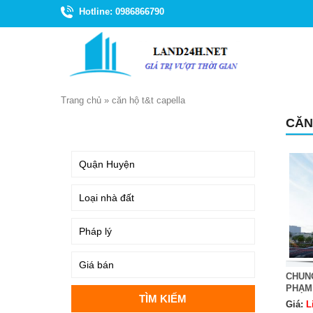
Hotline: 0986866790
Trang chủ
»
căn hộ t&t capella
CĂN
TÌM KIẾM
CHUN
PHẠM
Giá:
L