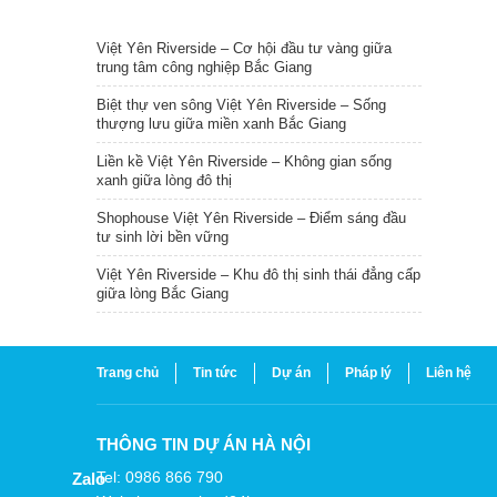
TIN NỔI BẬT
Việt Yên Riverside – Cơ hội đầu tư vàng giữa
trung tâm công nghiệp Bắc Giang
Biệt thự ven sông Việt Yên Riverside – Sống
thượng lưu giữa miền xanh Bắc Giang
Liền kề Việt Yên Riverside – Không gian sống
xanh giữa lòng đô thị
Shophouse Việt Yên Riverside – Điểm sáng đầu
tư sinh lời bền vững
Việt Yên Riverside – Khu đô thị sinh thái đẳng cấp
giữa lòng Bắc Giang
Trang chủ
Tin tức
Dự án
Pháp lý
Liên hệ
THÔNG TIN DỰ ÁN HÀ NỘI
Tel: 0986 866 790
Zalo