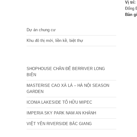
Vị trí:
Đống Đ
Bàn g
DỰ ÁN
Dự án chung cư
Khu đô thị mới, liền kề, biệt thự
CÁC DỰ ÁN MỚI NHẤT
SHOPHOUSE CHÂN ĐẾ BERRIVER LONG
BIÊN
MASTERISE CAO XÀ LÁ – HÀ NỘI SEASON
GARDEN
ICONIA LAKESIDE TỐ HỮU MIPEC
IMPERIA SKY PARK NAM AN KHÁNH
VIỆT YÊN RIVERSIDE BẮC GIANG