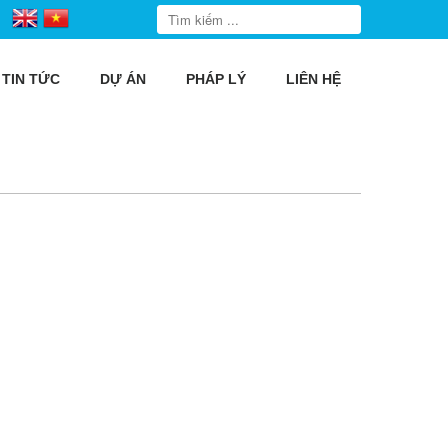
TIN TỨC
DỰ ÁN
PHÁP LÝ
LIÊN HỆ