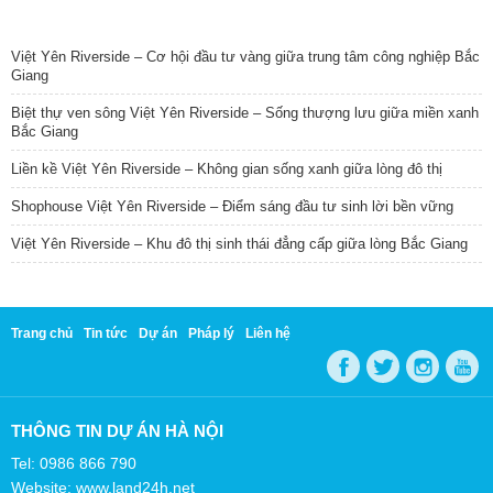
TIN NỔI BẬT
Việt Yên Riverside – Cơ hội đầu tư vàng giữa trung tâm công nghiệp Bắc
Giang
Biệt thự ven sông Việt Yên Riverside – Sống thượng lưu giữa miền xanh
Bắc Giang
Liền kề Việt Yên Riverside – Không gian sống xanh giữa lòng đô thị
Shophouse Việt Yên Riverside – Điểm sáng đầu tư sinh lời bền vững
Việt Yên Riverside – Khu đô thị sinh thái đẳng cấp giữa lòng Bắc Giang
Trang chủ
Tin tức
Dự án
Pháp lý
Liên hệ
THÔNG TIN DỰ ÁN HÀ NỘI
Tel: 0986 866 790
Website: www.land24h.net