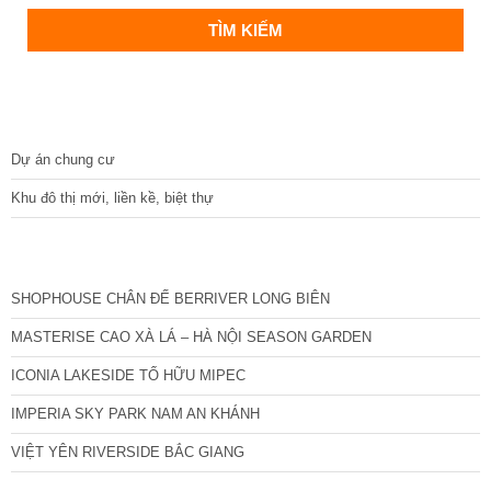
DỰ ÁN
Dự án chung cư
Khu đô thị mới, liền kề, biệt thự
CÁC DỰ ÁN MỚI NHẤT
SHOPHOUSE CHÂN ĐẾ BERRIVER LONG BIÊN
MASTERISE CAO XÀ LÁ – HÀ NỘI SEASON GARDEN
ICONIA LAKESIDE TỐ HỮU MIPEC
IMPERIA SKY PARK NAM AN KHÁNH
VIỆT YÊN RIVERSIDE BẮC GIANG