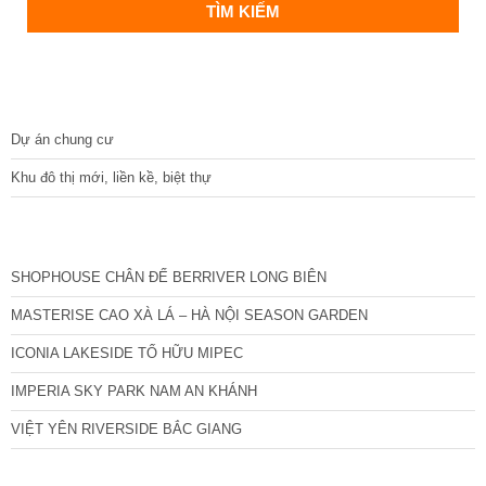
DỰ ÁN
Dự án chung cư
Khu đô thị mới, liền kề, biệt thự
CÁC DỰ ÁN MỚI NHẤT
SHOPHOUSE CHÂN ĐẾ BERRIVER LONG BIÊN
MASTERISE CAO XÀ LÁ – HÀ NỘI SEASON GARDEN
ICONIA LAKESIDE TỐ HỮU MIPEC
IMPERIA SKY PARK NAM AN KHÁNH
VIỆT YÊN RIVERSIDE BẮC GIANG