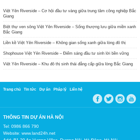
TIN NỔI BẬT
Việt Yên Riverside – Cơ hội đầu tư vàng giữa trung tâm công nghiệp Bắc
Giang
Biệt thự ven sông Việt Yên Riverside – Sống thượng lưu giữa miền xanh
Bắc Giang
Liền kề Việt Yên Riverside – Không gian sống xanh giữa lòng đô thị
Shophouse Việt Yên Riverside – Điểm sáng đầu tư sinh lời bền vững
Việt Yên Riverside – Khu đô thị sinh thái đẳng cấp giữa lòng Bắc Giang
Trang chủ
Tin tức
Dự án
Pháp lý
Liên hệ
THÔNG TIN DỰ ÁN HÀ NỘI
Tel: 0986 866 790
Website: www.land24h.net