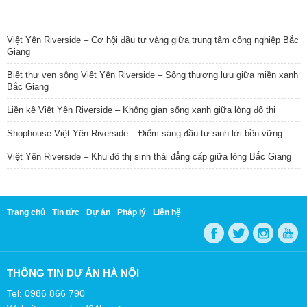
TIN NỔI BẬT
Việt Yên Riverside – Cơ hội đầu tư vàng giữa trung tâm công nghiệp Bắc
Giang
Biệt thự ven sông Việt Yên Riverside – Sống thượng lưu giữa miền xanh
Bắc Giang
Liền kề Việt Yên Riverside – Không gian sống xanh giữa lòng đô thị
Shophouse Việt Yên Riverside – Điểm sáng đầu tư sinh lời bền vững
Việt Yên Riverside – Khu đô thị sinh thái đẳng cấp giữa lòng Bắc Giang
Trang chủ
Tin tức
Dự án
Pháp lý
Liên hệ
THÔNG TIN DỰ ÁN HÀ NỘI
Tel: 0986 866 790