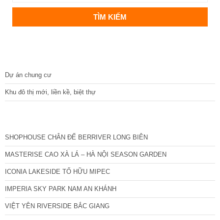
DỰ ÁN
Dự án chung cư
Khu đô thị mới, liền kề, biệt thự
CÁC DỰ ÁN MỚI NHẤT
SHOPHOUSE CHÂN ĐẾ BERRIVER LONG BIÊN
MASTERISE CAO XÀ LÁ – HÀ NỘI SEASON GARDEN
ICONIA LAKESIDE TỐ HỮU MIPEC
IMPERIA SKY PARK NAM AN KHÁNH
VIỆT YÊN RIVERSIDE BẮC GIANG