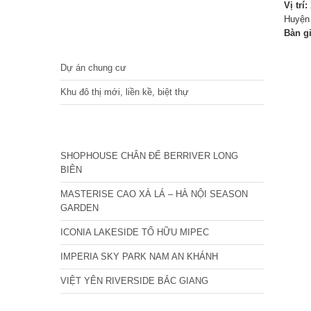
Vị trí:
Huyện 
Bàn g
DỰ ÁN
Dự án chung cư
Khu đô thị mới, liền kề, biệt thự
CÁC DỰ ÁN MỚI NHẤT
SHOPHOUSE CHÂN ĐẾ BERRIVER LONG
BIÊN
MASTERISE CAO XÀ LÁ – HÀ NỘI SEASON
GARDEN
ICONIA LAKESIDE TỐ HỮU MIPEC
IMPERIA SKY PARK NAM AN KHÁNH
VIỆT YÊN RIVERSIDE BẮC GIANG