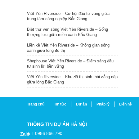
TIN NỔI BẬT
Việt Yên Riverside – Cơ hội đầu tư vàng giữa
trung tâm công nghiệp Bắc Giang
Biệt thự ven sông Việt Yên Riverside – Sống
thượng lưu giữa miền xanh Bắc Giang
Liền kề Việt Yên Riverside – Không gian sống
xanh giữa lòng đô thị
Shophouse Việt Yên Riverside – Điểm sáng đầu
tư sinh lời bền vững
Việt Yên Riverside – Khu đô thị sinh thái đẳng cấp
giữa lòng Bắc Giang
Trang chủ
Tin tức
Dự án
Pháp lý
Liên hệ
THÔNG TIN DỰ ÁN HÀ NỘI
Tel: 0986 866 790
Zalo