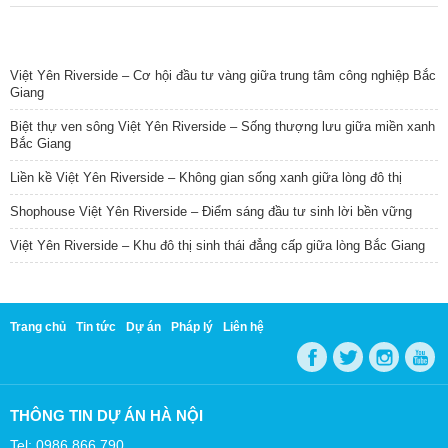
TIN NỔI BẬT
Việt Yên Riverside – Cơ hội đầu tư vàng giữa trung tâm công nghiệp Bắc
Giang
Biệt thự ven sông Việt Yên Riverside – Sống thượng lưu giữa miền xanh
Bắc Giang
Liền kề Việt Yên Riverside – Không gian sống xanh giữa lòng đô thị
Shophouse Việt Yên Riverside – Điểm sáng đầu tư sinh lời bền vững
Việt Yên Riverside – Khu đô thị sinh thái đẳng cấp giữa lòng Bắc Giang
Trang chủ
Tin tức
Dự án
Pháp lý
Liên hệ
THÔNG TIN DỰ ÁN HÀ NỘI
Tel: 0986 866 790