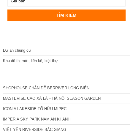
DỰ ÁN
Dự án chung cư
Khu đô thị mới, liền kề, biệt thự
CÁC DỰ ÁN MỚI NHẤT
SHOPHOUSE CHÂN ĐẾ BERRIVER LONG BIÊN
MASTERISE CAO XÀ LÁ – HÀ NỘI SEASON GARDEN
ICONIA LAKESIDE TỐ HỮU MIPEC
IMPERIA SKY PARK NAM AN KHÁNH
VIỆT YÊN RIVERSIDE BẮC GIANG