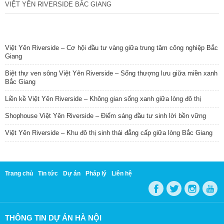
VIỆT YÊN RIVERSIDE BẮC GIANG
TIN NỔI BẬT
Việt Yên Riverside – Cơ hội đầu tư vàng giữa trung tâm công nghiệp Bắc
Giang
Biệt thự ven sông Việt Yên Riverside – Sống thượng lưu giữa miền xanh
Bắc Giang
Liền kề Việt Yên Riverside – Không gian sống xanh giữa lòng đô thị
Shophouse Việt Yên Riverside – Điểm sáng đầu tư sinh lời bền vững
Việt Yên Riverside – Khu đô thị sinh thái đẳng cấp giữa lòng Bắc Giang
Trang chủ
Tin tức
Dự án
Pháp lý
Liên hệ
THÔNG TIN DỰ ÁN HÀ NỘI