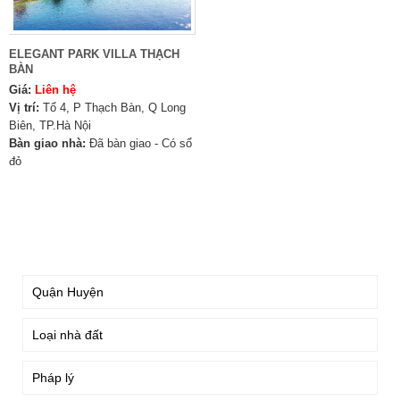
ELEGANT PARK VILLA THẠCH
BÀN
Giá:
Liên hệ
Vị trí:
Tổ 4, P Thạch Bàn, Q Long
Biên, TP.Hà Nội
Bàn giao nhà:
Đã bàn giao - Có sổ
đỏ
TÌM KIẾM