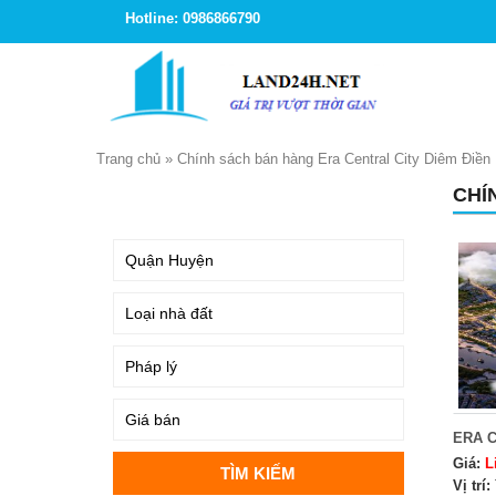
Hotline: 0986866790
Trang chủ
»
Chính sách bán hàng Era Central City Diêm Điền
CHÍ
TÌM KIẾM
ERA C
Giá:
L
Vị trí: