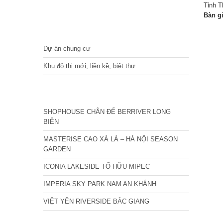
Tỉnh T
Bàn g
DỰ ÁN
Dự án chung cư
Khu đô thị mới, liền kề, biệt thự
CÁC DỰ ÁN MỚI NHẤT
SHOPHOUSE CHÂN ĐẾ BERRIVER LONG
BIÊN
MASTERISE CAO XÀ LÁ – HÀ NỘI SEASON
GARDEN
ICONIA LAKESIDE TỐ HỮU MIPEC
IMPERIA SKY PARK NAM AN KHÁNH
VIỆT YÊN RIVERSIDE BẮC GIANG