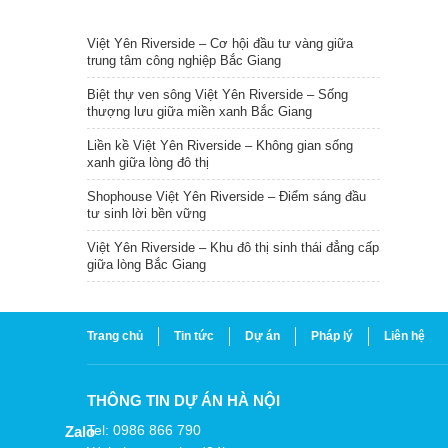
TIN NỔI BẬT
Việt Yên Riverside – Cơ hội đầu tư vàng giữa
trung tâm công nghiệp Bắc Giang
Biệt thự ven sông Việt Yên Riverside – Sống
thượng lưu giữa miền xanh Bắc Giang
Liền kề Việt Yên Riverside – Không gian sống
xanh giữa lòng đô thị
Shophouse Việt Yên Riverside – Điểm sáng đầu
tư sinh lời bền vững
Việt Yên Riverside – Khu đô thị sinh thái đẳng cấp
giữa lòng Bắc Giang
Trang chủ
Tin tức
Dự án
Pháp lý
Liên hệ
THÔNG TIN DỰ ÁN HÀ NỘI
Tel: 0986 866 790
Zalo