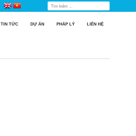
TIN TỨC
DỰ ÁN
PHÁP LÝ
LIÊN HỆ