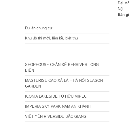
Đại M
Nội.
Bàn g
DỰ ÁN
Dự án chung cư
Khu đô thị mới, liền kề, biệt thự
CÁC DỰ ÁN MỚI NHẤT
SHOPHOUSE CHÂN ĐẾ BERRIVER LONG
BIÊN
MASTERISE CAO XÀ LÁ – HÀ NỘI SEASON
GARDEN
ICONIA LAKESIDE TỐ HỮU MIPEC
IMPERIA SKY PARK NAM AN KHÁNH
VIỆT YÊN RIVERSIDE BẮC GIANG