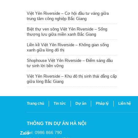
TIN NỔI BẬT
Việt Yên Riverside – Cơ hội đầu tư vàng giữa
trung tâm công nghiệp Bắc Giang
Biệt thự ven sông Việt Yên Riverside – Sống
thượng lưu giữa miền xanh Bắc Giang
Liền kề Việt Yên Riverside – Không gian sống
xanh giữa lòng đô thị
Shophouse Việt Yên Riverside – Điểm sáng đầu
tư sinh lời bền vững
Việt Yên Riverside – Khu đô thị sinh thái đẳng cấp
giữa lòng Bắc Giang
Trang chủ
Tin tức
Dự án
Pháp lý
Liên hệ
THÔNG TIN DỰ ÁN HÀ NỘI
Tel: 0986 866 790
Zalo