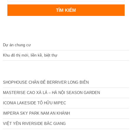
DỰ ÁN
Dự án chung cư
Khu đô thị mới, liền kề, biệt thự
CÁC DỰ ÁN MỚI NHẤT
SHOPHOUSE CHÂN ĐẾ BERRIVER LONG BIÊN
MASTERISE CAO XÀ LÁ – HÀ NỘI SEASON GARDEN
ICONIA LAKESIDE TỐ HỮU MIPEC
IMPERIA SKY PARK NAM AN KHÁNH
VIỆT YÊN RIVERSIDE BẮC GIANG