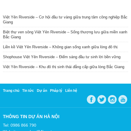
TIN NỔI BẬT
Việt Yên Riverside – Cơ hội đầu tư vàng giữa trung tâm công nghiệp Bắc
Giang
Biệt thự ven sông Việt Yên Riverside – Sống thượng lưu giữa miền xanh
Bắc Giang
Liền kề Việt Yên Riverside – Không gian sống xanh giữa lòng đô thị
Shophouse Việt Yên Riverside – Điểm sáng đầu tư sinh lời bền vững
Việt Yên Riverside – Khu đô thị sinh thái đẳng cấp giữa lòng Bắc Giang
Trang chủ
Tin tức
Dự án
Pháp lý
Liên hệ
THÔNG TIN DỰ ÁN HÀ NỘI
Tel: 0986 866 790