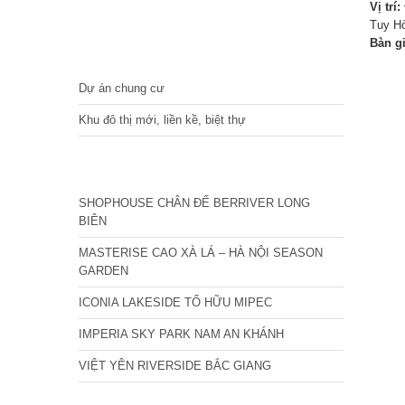
Vị trí:
Tuy Hò
Bàn g
DỰ ÁN
Dự án chung cư
Khu đô thị mới, liền kề, biệt thự
CÁC DỰ ÁN MỚI NHẤT
SHOPHOUSE CHÂN ĐẾ BERRIVER LONG
BIÊN
MASTERISE CAO XÀ LÁ – HÀ NỘI SEASON
GARDEN
ICONIA LAKESIDE TỐ HỮU MIPEC
IMPERIA SKY PARK NAM AN KHÁNH
VIỆT YÊN RIVERSIDE BẮC GIANG