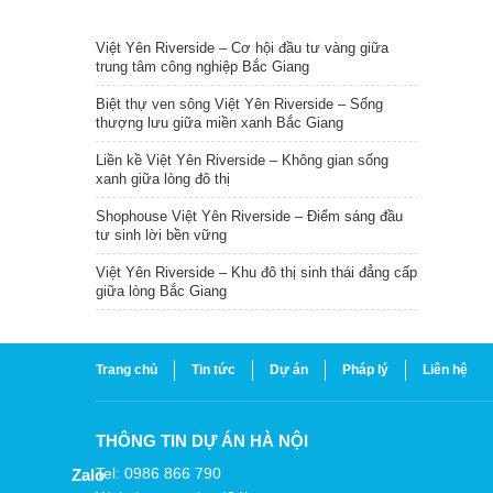
TIN NỔI BẬT
Việt Yên Riverside – Cơ hội đầu tư vàng giữa
trung tâm công nghiệp Bắc Giang
Biệt thự ven sông Việt Yên Riverside – Sống
thượng lưu giữa miền xanh Bắc Giang
Liền kề Việt Yên Riverside – Không gian sống
xanh giữa lòng đô thị
Shophouse Việt Yên Riverside – Điểm sáng đầu
tư sinh lời bền vững
Việt Yên Riverside – Khu đô thị sinh thái đẳng cấp
giữa lòng Bắc Giang
Trang chủ
Tin tức
Dự án
Pháp lý
Liên hệ
THÔNG TIN DỰ ÁN HÀ NỘI
Tel: 0986 866 790
Zalo