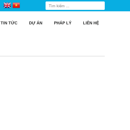
TIN TỨC
DỰ ÁN
PHÁP LÝ
LIÊN HỆ