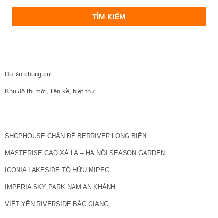
DỰ ÁN
Dự án chung cư
Khu đô thị mới, liền kề, biệt thự
CÁC DỰ ÁN MỚI NHẤT
SHOPHOUSE CHÂN ĐẾ BERRIVER LONG BIÊN
MASTERISE CAO XÀ LÁ – HÀ NỘI SEASON GARDEN
ICONIA LAKESIDE TỐ HỮU MIPEC
IMPERIA SKY PARK NAM AN KHÁNH
VIỆT YÊN RIVERSIDE BẮC GIANG