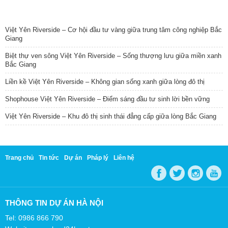
TIN NỔI BẬT
Việt Yên Riverside – Cơ hội đầu tư vàng giữa trung tâm công nghiệp Bắc
Giang
Biệt thự ven sông Việt Yên Riverside – Sống thượng lưu giữa miền xanh
Bắc Giang
Liền kề Việt Yên Riverside – Không gian sống xanh giữa lòng đô thị
Shophouse Việt Yên Riverside – Điểm sáng đầu tư sinh lời bền vững
Việt Yên Riverside – Khu đô thị sinh thái đẳng cấp giữa lòng Bắc Giang
Trang chủ
Tin tức
Dự án
Pháp lý
Liên hệ
THÔNG TIN DỰ ÁN HÀ NỘI
Tel: 0986 866 790