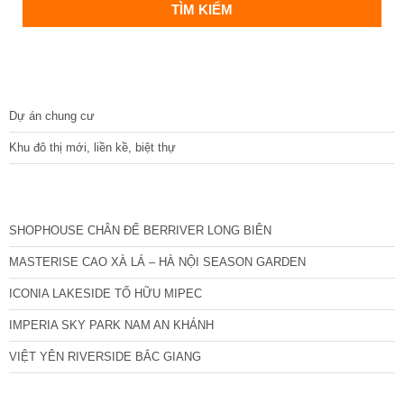
DỰ ÁN
Dự án chung cư
Khu đô thị mới, liền kề, biệt thự
CÁC DỰ ÁN MỚI NHẤT
SHOPHOUSE CHÂN ĐẾ BERRIVER LONG BIÊN
MASTERISE CAO XÀ LÁ – HÀ NỘI SEASON GARDEN
ICONIA LAKESIDE TỐ HỮU MIPEC
IMPERIA SKY PARK NAM AN KHÁNH
VIỆT YÊN RIVERSIDE BẮC GIANG