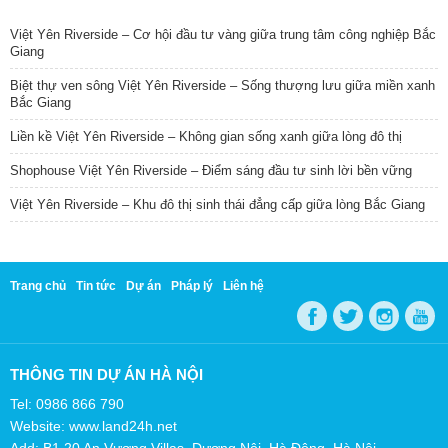
TIN NỔI BẬT
Việt Yên Riverside – Cơ hội đầu tư vàng giữa trung tâm công nghiệp Bắc
Giang
Biệt thự ven sông Việt Yên Riverside – Sống thượng lưu giữa miền xanh
Bắc Giang
Liền kề Việt Yên Riverside – Không gian sống xanh giữa lòng đô thị
Shophouse Việt Yên Riverside – Điểm sáng đầu tư sinh lời bền vững
Việt Yên Riverside – Khu đô thị sinh thái đẳng cấp giữa lòng Bắc Giang
Trang chủ
Tin tức
Dự án
Pháp lý
Liên hệ
THÔNG TIN DỰ ÁN HÀ NỘI
Tel: 0986 866 790
Website: www.land24h.net