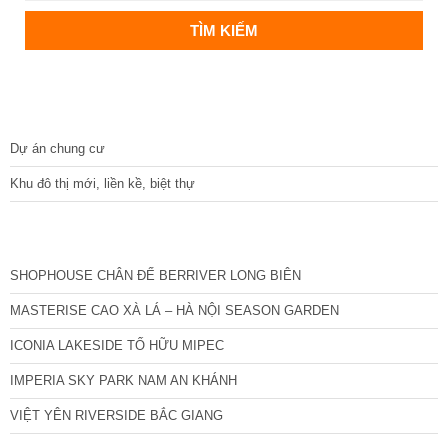
DỰ ÁN
Dự án chung cư
Khu đô thị mới, liền kề, biệt thự
CÁC DỰ ÁN MỚI NHẤT
SHOPHOUSE CHÂN ĐẾ BERRIVER LONG BIÊN
MASTERISE CAO XÀ LÁ – HÀ NỘI SEASON GARDEN
ICONIA LAKESIDE TỐ HỮU MIPEC
IMPERIA SKY PARK NAM AN KHÁNH
VIỆT YÊN RIVERSIDE BẮC GIANG