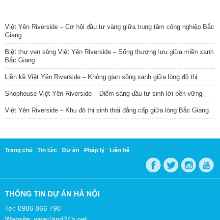
TIN NỔI BẬT
Việt Yên Riverside – Cơ hội đầu tư vàng giữa trung tâm công nghiệp Bắc
Giang
Biệt thự ven sông Việt Yên Riverside – Sống thượng lưu giữa miền xanh
Bắc Giang
Liền kề Việt Yên Riverside – Không gian sống xanh giữa lòng đô thị
Shophouse Việt Yên Riverside – Điểm sáng đầu tư sinh lời bền vững
Việt Yên Riverside – Khu đô thị sinh thái đẳng cấp giữa lòng Bắc Giang
Trang chủ
Tin tức
Dự án
Pháp lý
Liên hệ
THÔNG TIN DỰ ÁN HÀ NỘI
Tel: 0986 866 790
Website: www.land24h.net