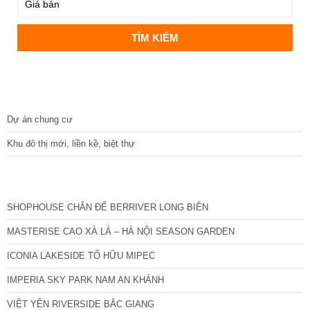
DỰ ÁN
Dự án chung cư
Khu đô thị mới, liền kề, biệt thự
CÁC DỰ ÁN MỚI NHẤT
SHOPHOUSE CHÂN ĐẾ BERRIVER LONG BIÊN
MASTERISE CAO XÀ LÁ – HÀ NỘI SEASON GARDEN
ICONIA LAKESIDE TỐ HỮU MIPEC
IMPERIA SKY PARK NAM AN KHÁNH
VIỆT YÊN RIVERSIDE BẮC GIANG