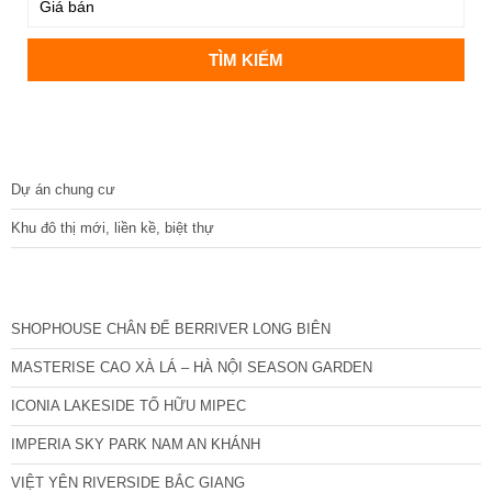
DỰ ÁN
Dự án chung cư
Khu đô thị mới, liền kề, biệt thự
CÁC DỰ ÁN MỚI NHẤT
SHOPHOUSE CHÂN ĐẾ BERRIVER LONG BIÊN
MASTERISE CAO XÀ LÁ – HÀ NỘI SEASON GARDEN
ICONIA LAKESIDE TỐ HỮU MIPEC
IMPERIA SKY PARK NAM AN KHÁNH
VIỆT YÊN RIVERSIDE BẮC GIANG