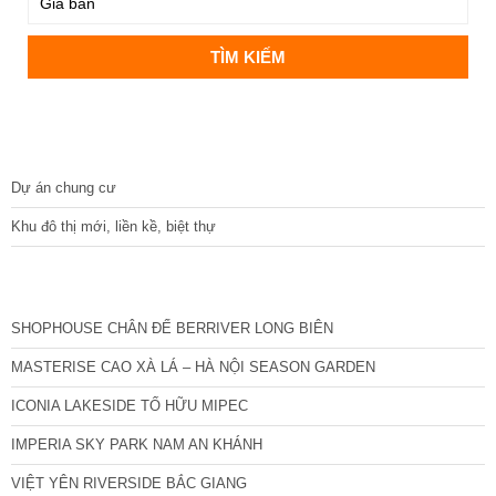
DỰ ÁN
Dự án chung cư
Khu đô thị mới, liền kề, biệt thự
CÁC DỰ ÁN MỚI NHẤT
SHOPHOUSE CHÂN ĐẾ BERRIVER LONG BIÊN
MASTERISE CAO XÀ LÁ – HÀ NỘI SEASON GARDEN
ICONIA LAKESIDE TỐ HỮU MIPEC
IMPERIA SKY PARK NAM AN KHÁNH
VIỆT YÊN RIVERSIDE BẮC GIANG