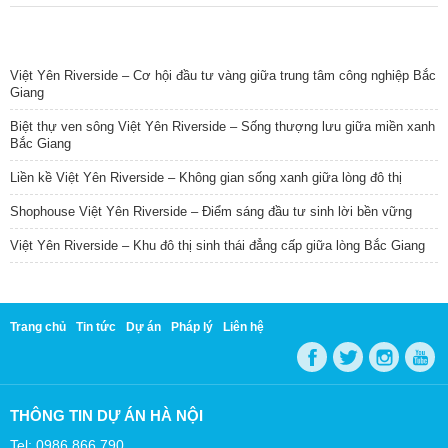
TIN NỔI BẬT
Việt Yên Riverside – Cơ hội đầu tư vàng giữa trung tâm công nghiệp Bắc
Giang
Biệt thự ven sông Việt Yên Riverside – Sống thượng lưu giữa miền xanh
Bắc Giang
Liền kề Việt Yên Riverside – Không gian sống xanh giữa lòng đô thị
Shophouse Việt Yên Riverside – Điểm sáng đầu tư sinh lời bền vững
Việt Yên Riverside – Khu đô thị sinh thái đẳng cấp giữa lòng Bắc Giang
Trang chủ
Tin tức
Dự án
Pháp lý
Liên hệ
THÔNG TIN DỰ ÁN HÀ NỘI
Tel: 0986 866 790