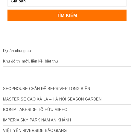
DỰ ÁN
Dự án chung cư
Khu đô thị mới, liền kề, biệt thự
CÁC DỰ ÁN MỚI NHẤT
SHOPHOUSE CHÂN ĐẾ BERRIVER LONG BIÊN
MASTERISE CAO XÀ LÁ – HÀ NỘI SEASON GARDEN
ICONIA LAKESIDE TỐ HỮU MIPEC
IMPERIA SKY PARK NAM AN KHÁNH
VIỆT YÊN RIVERSIDE BẮC GIANG