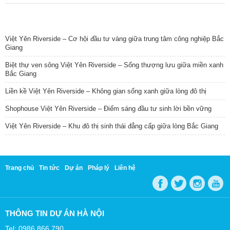
TIN NỔI BẬT
Việt Yên Riverside – Cơ hội đầu tư vàng giữa trung tâm công nghiệp Bắc
Giang
Biệt thự ven sông Việt Yên Riverside – Sống thượng lưu giữa miền xanh
Bắc Giang
Liền kề Việt Yên Riverside – Không gian sống xanh giữa lòng đô thị
Shophouse Việt Yên Riverside – Điểm sáng đầu tư sinh lời bền vững
Việt Yên Riverside – Khu đô thị sinh thái đẳng cấp giữa lòng Bắc Giang
Trang chủ
Tin tức
Dự án
Pháp lý
Liên hệ
THÔNG TIN DỰ ÁN HÀ NỘI
Tel: 0986 866 790