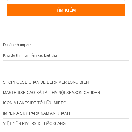
DỰ ÁN
Dự án chung cư
Khu đô thị mới, liền kề, biệt thự
CÁC DỰ ÁN MỚI NHẤT
SHOPHOUSE CHÂN ĐẾ BERRIVER LONG BIÊN
MASTERISE CAO XÀ LÁ – HÀ NỘI SEASON GARDEN
ICONIA LAKESIDE TỐ HỮU MIPEC
IMPERIA SKY PARK NAM AN KHÁNH
VIỆT YÊN RIVERSIDE BẮC GIANG