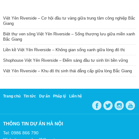
TIN NỔI BẬT
Việt Yên Riverside – Cơ hội đầu tư vàng giữa trung tâm công nghiệp Bắc
Giang
Biệt thự ven sông Việt Yên Riverside – Sống thượng lưu giữa miền xanh
Bắc Giang
Liền kề Việt Yên Riverside – Không gian sống xanh giữa lòng đô thị
Shophouse Việt Yên Riverside – Điểm sáng đầu tư sinh lời bền vững
Việt Yên Riverside – Khu đô thị sinh thái đẳng cấp giữa lòng Bắc Giang
Trang chủ
Tin tức
Dự án
Pháp lý
Liên hệ
THÔNG TIN DỰ ÁN HÀ NỘI
Tel: 0986 866 790