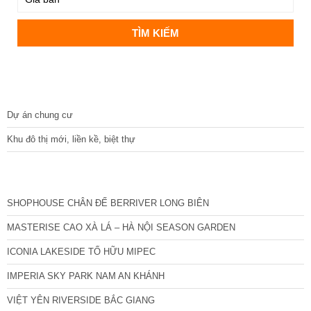
DỰ ÁN
Dự án chung cư
Khu đô thị mới, liền kề, biệt thự
CÁC DỰ ÁN MỚI NHẤT
SHOPHOUSE CHÂN ĐẾ BERRIVER LONG BIÊN
MASTERISE CAO XÀ LÁ – HÀ NỘI SEASON GARDEN
ICONIA LAKESIDE TỐ HỮU MIPEC
IMPERIA SKY PARK NAM AN KHÁNH
VIỆT YÊN RIVERSIDE BẮC GIANG