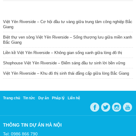
TIN NỔI BẬT
Việt Yên Riverside – Cơ hội đầu tư vàng giữa trung tâm công nghiệp Bắc
Giang
Biệt thự ven sông Việt Yên Riverside – Sống thượng lưu giữa miền xanh
Bắc Giang
Liền kề Việt Yên Riverside – Không gian sống xanh giữa lòng đô thị
Shophouse Việt Yên Riverside – Điểm sáng đầu tư sinh lời bền vững
Việt Yên Riverside – Khu đô thị sinh thái đẳng cấp giữa lòng Bắc Giang
Trang chủ
Tin tức
Dự án
Pháp lý
Liên hệ
THÔNG TIN DỰ ÁN HÀ NỘI
Tel: 0986 866 790