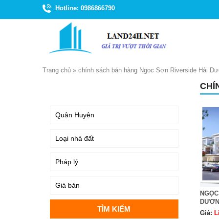
Hotline: 0986866790
Trang chủ
»
chính sách bán hàng Ngọc Sơn Riverside Hải D
CHÍ
TÌM KIẾM
NGỌC 
DƯƠ
Giá:
L