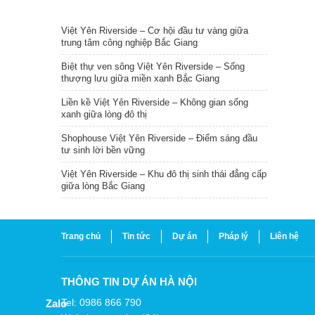
TIN NỔI BẬT
Việt Yên Riverside – Cơ hội đầu tư vàng giữa
trung tâm công nghiệp Bắc Giang
Biệt thự ven sông Việt Yên Riverside – Sống
thượng lưu giữa miền xanh Bắc Giang
Liền kề Việt Yên Riverside – Không gian sống
xanh giữa lòng đô thị
Shophouse Việt Yên Riverside – Điểm sáng đầu
tư sinh lời bền vững
Việt Yên Riverside – Khu đô thị sinh thái đẳng cấp
giữa lòng Bắc Giang
Trang chủ
Tin tức
Dự án
Pháp lý
Liên hệ
THÔNG TIN DỰ ÁN HÀ NỘI
Tel: 0986 866 790
Zalo