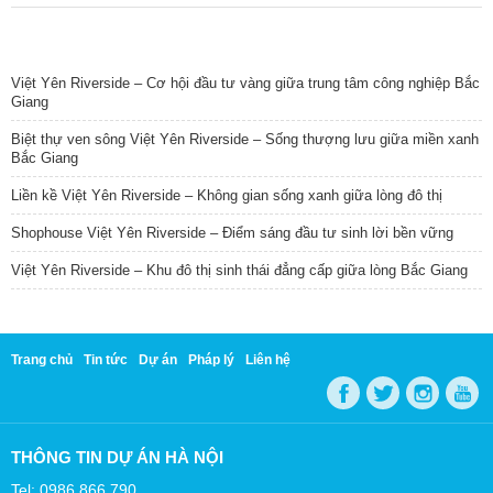
TIN NỔI BẬT
Việt Yên Riverside – Cơ hội đầu tư vàng giữa trung tâm công nghiệp Bắc
Giang
Biệt thự ven sông Việt Yên Riverside – Sống thượng lưu giữa miền xanh
Bắc Giang
Liền kề Việt Yên Riverside – Không gian sống xanh giữa lòng đô thị
Shophouse Việt Yên Riverside – Điểm sáng đầu tư sinh lời bền vững
Việt Yên Riverside – Khu đô thị sinh thái đẳng cấp giữa lòng Bắc Giang
Trang chủ
Tin tức
Dự án
Pháp lý
Liên hệ
THÔNG TIN DỰ ÁN HÀ NỘI
Tel: 0986 866 790