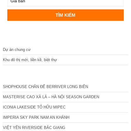
DỰ ÁN
Dự án chung cư
Khu đô thị mới, liền kề, biệt thự
CÁC DỰ ÁN MỚI NHẤT
SHOPHOUSE CHÂN ĐẾ BERRIVER LONG BIÊN
MASTERISE CAO XÀ LÁ – HÀ NỘI SEASON GARDEN
ICONIA LAKESIDE TỐ HỮU MIPEC
IMPERIA SKY PARK NAM AN KHÁNH
VIỆT YÊN RIVERSIDE BẮC GIANG