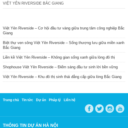
VIỆT YÊN RIVERSIDE BẮC GIANG
TIN NỔI BẬT
Việt Yên Riverside – Cơ hội đầu tư vàng giữa trung tâm công nghiệp Bắc
Giang
Biệt thự ven sông Việt Yên Riverside – Sống thượng lưu giữa miền xanh
Bắc Giang
Liền kề Việt Yên Riverside – Không gian sống xanh giữa lòng đô thị
Shophouse Việt Yên Riverside – Điểm sáng đầu tư sinh lời bền vững
Việt Yên Riverside – Khu đô thị sinh thái đẳng cấp giữa lòng Bắc Giang
Trang chủ
Tin tức
Dự án
Pháp lý
Liên hệ
THÔNG TIN DỰ ÁN HÀ NỘI