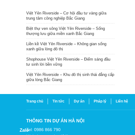
TIN NỔI BẬT
Việt Yên Riverside – Cơ hội đầu tư vàng giữa
trung tâm công nghiệp Bắc Giang
Biệt thự ven sông Việt Yên Riverside – Sống
thượng lưu giữa miền xanh Bắc Giang
Liền kề Việt Yên Riverside – Không gian sống
xanh giữa lòng đô thị
Shophouse Việt Yên Riverside – Điểm sáng đầu
tư sinh lời bền vững
Việt Yên Riverside – Khu đô thị sinh thái đẳng cấp
giữa lòng Bắc Giang
Trang chủ
Tin tức
Dự án
Pháp lý
Liên hệ
THÔNG TIN DỰ ÁN HÀ NỘI
Tel: 0986 866 790
Zalo