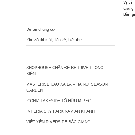
Vị trí:
Giang,
Bàn g
DỰ ÁN
Dự án chung cư
Khu đô thị mới, liền kề, biệt thự
CÁC DỰ ÁN MỚI NHẤT
SHOPHOUSE CHÂN ĐẾ BERRIVER LONG
BIÊN
MASTERISE CAO XÀ LÁ – HÀ NỘI SEASON
GARDEN
ICONIA LAKESIDE TỐ HỮU MIPEC
IMPERIA SKY PARK NAM AN KHÁNH
VIỆT YÊN RIVERSIDE BẮC GIANG