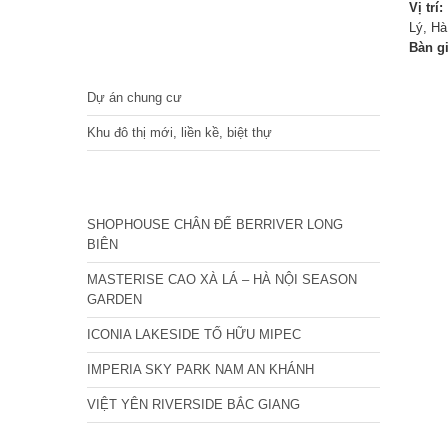
Vị trí:
Lý, H
Bàn g
DỰ ÁN
Dự án chung cư
Khu đô thị mới, liền kề, biệt thự
CÁC DỰ ÁN MỚI NHẤT
SHOPHOUSE CHÂN ĐẾ BERRIVER LONG
BIÊN
MASTERISE CAO XÀ LÁ – HÀ NỘI SEASON
GARDEN
ICONIA LAKESIDE TỐ HỮU MIPEC
IMPERIA SKY PARK NAM AN KHÁNH
VIỆT YÊN RIVERSIDE BẮC GIANG