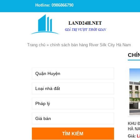
Hotline: 0986866790
Trang chủ
»
chính sách bán hàng River Silk City Hà Nam
CHÍ
TÌM KIẾM
KHU Đ
HÀ N
Giá:
L