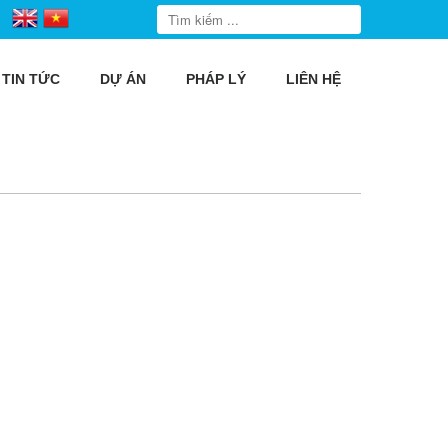
TIN TỨC
DỰ ÁN
PHÁP LÝ
LIÊN HỆ