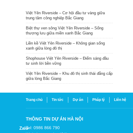
TIN NỔI BẬT
Việt Yên Riverside – Cơ hội đầu tư vàng giữa
trung tâm công nghiệp Bắc Giang
Biệt thự ven sông Việt Yên Riverside – Sống
thượng lưu giữa miền xanh Bắc Giang
Liền kề Việt Yên Riverside – Không gian sống
xanh giữa lòng đô thị
Shophouse Việt Yên Riverside – Điểm sáng đầu
tư sinh lời bền vững
Việt Yên Riverside – Khu đô thị sinh thái đẳng cấp
giữa lòng Bắc Giang
Trang chủ
Tin tức
Dự án
Pháp lý
Liên hệ
THÔNG TIN DỰ ÁN HÀ NỘI
Tel: 0986 866 790
Zalo