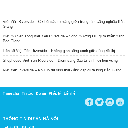
TIN NỔI BẬT
Việt Yên Riverside – Cơ hội đầu tư vàng giữa trung tâm công nghiệp Bắc
Giang
Biệt thự ven sông Việt Yên Riverside – Sống thượng lưu giữa miền xanh
Bắc Giang
Liền kề Việt Yên Riverside – Không gian sống xanh giữa lòng đô thị
Shophouse Việt Yên Riverside – Điểm sáng đầu tư sinh lời bền vững
Việt Yên Riverside – Khu đô thị sinh thái đẳng cấp giữa lòng Bắc Giang
Trang chủ
Tin tức
Dự án
Pháp lý
Liên hệ
THÔNG TIN DỰ ÁN HÀ NỘI
Tel: 0986 866 790