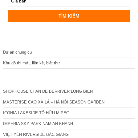
DỰ ÁN
Dự án chung cư
Khu đô thị mới, liền kề, biệt thự
CÁC DỰ ÁN MỚI NHẤT
SHOPHOUSE CHÂN ĐẾ BERRIVER LONG BIÊN
MASTERISE CAO XÀ LÁ – HÀ NỘI SEASON GARDEN
ICONIA LAKESIDE TỐ HỮU MIPEC
IMPERIA SKY PARK NAM AN KHÁNH
VIỆT YÊN RIVERSIDE BẮC GIANG