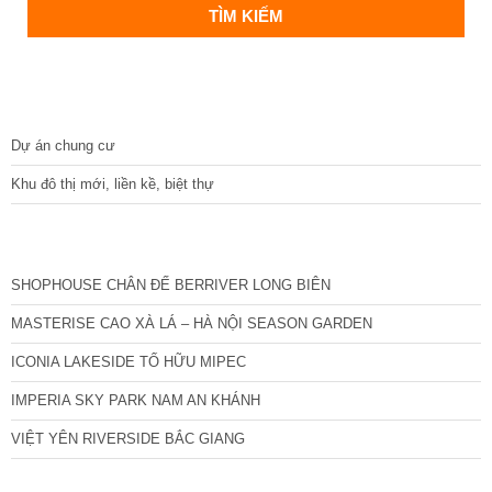
DỰ ÁN
Dự án chung cư
Khu đô thị mới, liền kề, biệt thự
CÁC DỰ ÁN MỚI NHẤT
SHOPHOUSE CHÂN ĐẾ BERRIVER LONG BIÊN
MASTERISE CAO XÀ LÁ – HÀ NỘI SEASON GARDEN
ICONIA LAKESIDE TỐ HỮU MIPEC
IMPERIA SKY PARK NAM AN KHÁNH
VIỆT YÊN RIVERSIDE BẮC GIANG