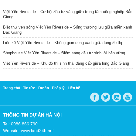
TIN NỔI BẬT
Việt Yên Riverside – Cơ hội đầu tư vàng giữa trung tâm công nghiệp Bắc
Giang
Biệt thự ven sông Việt Yên Riverside – Sống thượng lưu giữa miền xanh
Bắc Giang
Liền kề Việt Yên Riverside – Không gian sống xanh giữa lòng đô thị
Shophouse Việt Yên Riverside – Điểm sáng đầu tư sinh lời bền vững
Việt Yên Riverside – Khu đô thị sinh thái đẳng cấp giữa lòng Bắc Giang
Trang chủ
Tin tức
Dự án
Pháp lý
Liên hệ
THÔNG TIN DỰ ÁN HÀ NỘI
Tel: 0986 866 790
Website: www.land24h.net