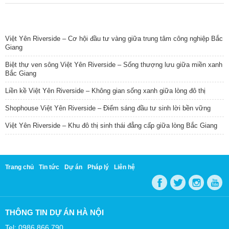
TIN NỔI BẬT
Việt Yên Riverside – Cơ hội đầu tư vàng giữa trung tâm công nghiệp Bắc
Giang
Biệt thự ven sông Việt Yên Riverside – Sống thượng lưu giữa miền xanh
Bắc Giang
Liền kề Việt Yên Riverside – Không gian sống xanh giữa lòng đô thị
Shophouse Việt Yên Riverside – Điểm sáng đầu tư sinh lời bền vững
Việt Yên Riverside – Khu đô thị sinh thái đẳng cấp giữa lòng Bắc Giang
Trang chủ
Tin tức
Dự án
Pháp lý
Liên hệ
THÔNG TIN DỰ ÁN HÀ NỘI
Tel: 0986 866 790