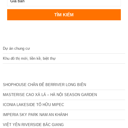
DỰ ÁN
Dự án chung cư
Khu đô thị mới, liền kề, biệt thự
CÁC DỰ ÁN MỚI NHẤT
SHOPHOUSE CHÂN ĐẾ BERRIVER LONG BIÊN
MASTERISE CAO XÀ LÁ – HÀ NỘI SEASON GARDEN
ICONIA LAKESIDE TỐ HỮU MIPEC
IMPERIA SKY PARK NAM AN KHÁNH
VIỆT YÊN RIVERSIDE BẮC GIANG