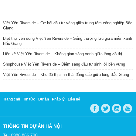
TIN NỔI BẬT
Việt Yên Riverside – Cơ hội đầu tư vàng giữa trung tâm công nghiệp Bắc
Giang
Biệt thự ven sông Việt Yên Riverside – Sống thượng lưu giữa miền xanh
Bắc Giang
Liền kề Việt Yên Riverside – Không gian sống xanh giữa lòng đô thị
Shophouse Việt Yên Riverside – Điểm sáng đầu tư sinh lời bền vững
Việt Yên Riverside – Khu đô thị sinh thái đẳng cấp giữa lòng Bắc Giang
Trang chủ
Tin tức
Dự án
Pháp lý
Liên hệ
THÔNG TIN DỰ ÁN HÀ NỘI
Tel: 0986 866 790