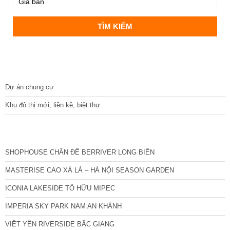
DỰ ÁN
Dự án chung cư
Khu đô thị mới, liền kề, biệt thự
CÁC DỰ ÁN MỚI NHẤT
SHOPHOUSE CHÂN ĐẾ BERRIVER LONG BIÊN
MASTERISE CAO XÀ LÁ – HÀ NỘI SEASON GARDEN
ICONIA LAKESIDE TỐ HỮU MIPEC
IMPERIA SKY PARK NAM AN KHÁNH
VIỆT YÊN RIVERSIDE BẮC GIANG