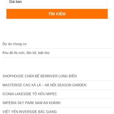
DỰ ÁN
Dự án chung cư
Khu đô thị mới, liền kề, biệt thự
CÁC DỰ ÁN MỚI NHẤT
SHOPHOUSE CHÂN ĐẾ BERRIVER LONG BIÊN
MASTERISE CAO XÀ LÁ – HÀ NỘI SEASON GARDEN
ICONIA LAKESIDE TỐ HỮU MIPEC
IMPERIA SKY PARK NAM AN KHÁNH
VIỆT YÊN RIVERSIDE BẮC GIANG