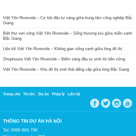
TIN NỔI BẬT
Việt Yên Riverside – Cơ hội đầu tư vàng giữa trung tâm công nghiệp Bắc
Giang
Biệt thự ven sông Việt Yên Riverside – Sống thượng lưu giữa miền xanh
Bắc Giang
Liền kề Việt Yên Riverside – Không gian sống xanh giữa lòng đô thị
Shophouse Việt Yên Riverside – Điểm sáng đầu tư sinh lời bền vững
Việt Yên Riverside – Khu đô thị sinh thái đẳng cấp giữa lòng Bắc Giang
Trang chủ
Tin tức
Dự án
Pháp lý
Liên hệ
THÔNG TIN DỰ ÁN HÀ NỘI
Tel: 0986 866 790