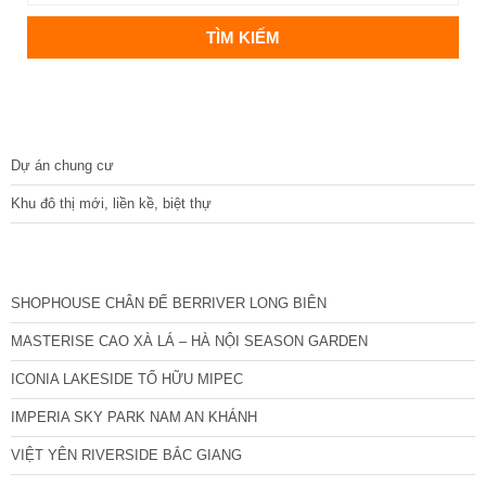
DỰ ÁN
Dự án chung cư
Khu đô thị mới, liền kề, biệt thự
CÁC DỰ ÁN MỚI NHẤT
SHOPHOUSE CHÂN ĐẾ BERRIVER LONG BIÊN
MASTERISE CAO XÀ LÁ – HÀ NỘI SEASON GARDEN
ICONIA LAKESIDE TỐ HỮU MIPEC
IMPERIA SKY PARK NAM AN KHÁNH
VIỆT YÊN RIVERSIDE BẮC GIANG