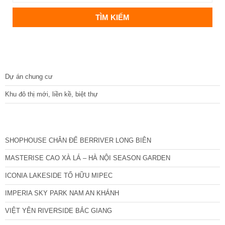
DỰ ÁN
Dự án chung cư
Khu đô thị mới, liền kề, biệt thự
CÁC DỰ ÁN MỚI NHẤT
SHOPHOUSE CHÂN ĐẾ BERRIVER LONG BIÊN
MASTERISE CAO XÀ LÁ – HÀ NỘI SEASON GARDEN
ICONIA LAKESIDE TỐ HỮU MIPEC
IMPERIA SKY PARK NAM AN KHÁNH
VIỆT YÊN RIVERSIDE BẮC GIANG