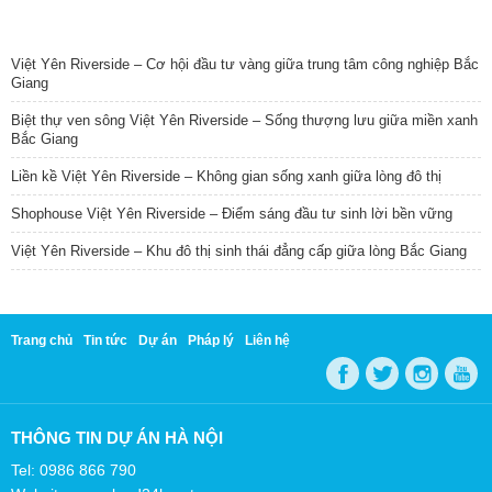
TIN NỔI BẬT
Việt Yên Riverside – Cơ hội đầu tư vàng giữa trung tâm công nghiệp Bắc
Giang
Biệt thự ven sông Việt Yên Riverside – Sống thượng lưu giữa miền xanh
Bắc Giang
Liền kề Việt Yên Riverside – Không gian sống xanh giữa lòng đô thị
Shophouse Việt Yên Riverside – Điểm sáng đầu tư sinh lời bền vững
Việt Yên Riverside – Khu đô thị sinh thái đẳng cấp giữa lòng Bắc Giang
Trang chủ
Tin tức
Dự án
Pháp lý
Liên hệ
THÔNG TIN DỰ ÁN HÀ NỘI
Tel: 0986 866 790