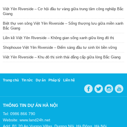
Việt Yên Riverside – Cơ hội đầu tư vàng giữa trung tâm công nghiệp Bắc
Giang
Biệt thự ven sông Việt Yên Riverside – Sống thượng lưu giữa miền xanh
Bắc Giang
Liền kề Việt Yên Riverside – Không gian sống xanh giữa lòng đô thị
Shophouse Việt Yên Riverside – Điểm sáng đầu tư sinh lời bền vững
Việt Yên Riverside – Khu đô thị sinh thái đẳng cấp giữa lòng Bắc Giang
Trang chủ
Tin tức
Dự án
Pháp lý
Liên hệ
THÔNG TIN DỰ ÁN HÀ NỘI
Tel: 0986 866 790
Website: www.land24h.net
Add: B1.20 An Vượng Villas, Dương Nội, Hà Đông, Hà Nội