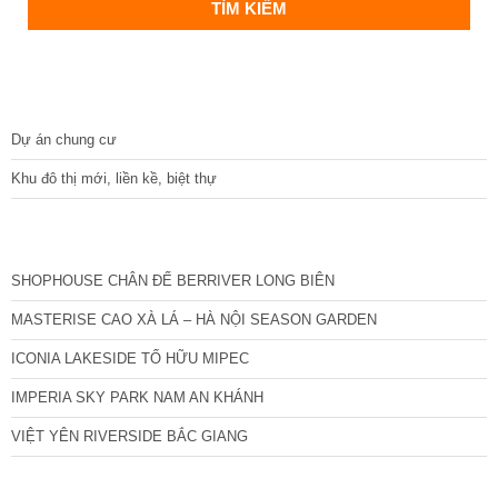
DỰ ÁN
Dự án chung cư
Khu đô thị mới, liền kề, biệt thự
CÁC DỰ ÁN MỚI NHẤT
SHOPHOUSE CHÂN ĐẾ BERRIVER LONG BIÊN
MASTERISE CAO XÀ LÁ – HÀ NỘI SEASON GARDEN
ICONIA LAKESIDE TỐ HỮU MIPEC
IMPERIA SKY PARK NAM AN KHÁNH
VIỆT YÊN RIVERSIDE BẮC GIANG
TIN NỔI BẬT