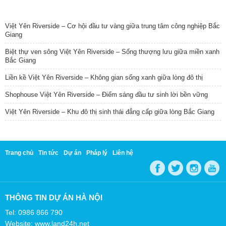
TIN NỔI BẬT
Việt Yên Riverside – Cơ hội đầu tư vàng giữa trung tâm công nghiệp Bắc
Giang
Biệt thự ven sông Việt Yên Riverside – Sống thượng lưu giữa miền xanh
Bắc Giang
Liền kề Việt Yên Riverside – Không gian sống xanh giữa lòng đô thị
Shophouse Việt Yên Riverside – Điểm sáng đầu tư sinh lời bền vững
Việt Yên Riverside – Khu đô thị sinh thái đẳng cấp giữa lòng Bắc Giang
Trang chủ
Tin tức
Dự án
Pháp lý
Liên hệ
THÔNG TIN DỰ ÁN HÀ NỘI
Tel: 0986 866 790
Website: www.land24h.net