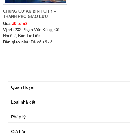
CHUNG CƯ AN BÌNH CITY –
THÀNH PHỐ GIAO LƯU
Giá:
30 tr/m2
Vị trí:
232 Phạm Văn Đồng, Cổ
Nhuế 2, Bắc Từ Liêm
Bàn giao nhà:
Đã có sổ đỏ
TÌM KIẾM