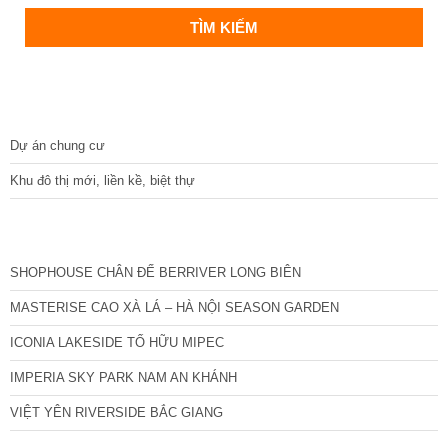
DỰ ÁN
Dự án chung cư
Khu đô thị mới, liền kề, biệt thự
CÁC DỰ ÁN MỚI NHẤT
SHOPHOUSE CHÂN ĐẾ BERRIVER LONG BIÊN
MASTERISE CAO XÀ LÁ – HÀ NỘI SEASON GARDEN
ICONIA LAKESIDE TỐ HỮU MIPEC
IMPERIA SKY PARK NAM AN KHÁNH
VIỆT YÊN RIVERSIDE BẮC GIANG