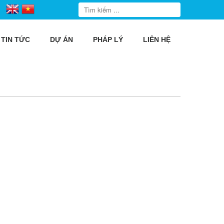
TIN TỨC
DỰ ÁN
PHÁP LÝ
LIÊN HỆ