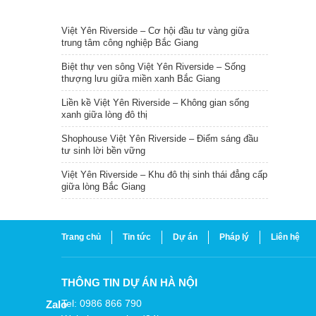
TIN NỔI BẬT
Việt Yên Riverside – Cơ hội đầu tư vàng giữa
trung tâm công nghiệp Bắc Giang
Biệt thự ven sông Việt Yên Riverside – Sống
thượng lưu giữa miền xanh Bắc Giang
Liền kề Việt Yên Riverside – Không gian sống
xanh giữa lòng đô thị
Shophouse Việt Yên Riverside – Điểm sáng đầu
tư sinh lời bền vững
Việt Yên Riverside – Khu đô thị sinh thái đẳng cấp
giữa lòng Bắc Giang
Trang chủ
Tin tức
Dự án
Pháp lý
Liên hệ
THÔNG TIN DỰ ÁN HÀ NỘI
Tel: 0986 866 790
Zalo