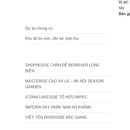
Vị trí:
Nội
Bàn g
DỰ ÁN
Dự án chung cư
Khu đô thị mới, liền kề, biệt thự
CÁC DỰ ÁN MỚI NHẤT
SHOPHOUSE CHÂN ĐẾ BERRIVER LONG
BIÊN
MASTERISE CAO XÀ LÁ – HÀ NỘI SEASON
GARDEN
ICONIA LAKESIDE TỐ HỮU MIPEC
IMPERIA SKY PARK NAM AN KHÁNH
VIỆT YÊN RIVERSIDE BẮC GIANG