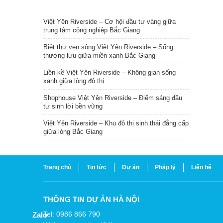
TIN NỔI BẬT
Việt Yên Riverside – Cơ hội đầu tư vàng giữa
trung tâm công nghiệp Bắc Giang
Biệt thự ven sông Việt Yên Riverside – Sống
thượng lưu giữa miền xanh Bắc Giang
Liền kề Việt Yên Riverside – Không gian sống
xanh giữa lòng đô thị
Shophouse Việt Yên Riverside – Điểm sáng đầu
tư sinh lời bền vững
Việt Yên Riverside – Khu đô thị sinh thái đẳng cấp
giữa lòng Bắc Giang
Trang chủ
Tin tức
Dự án
Pháp lý
Liên hệ
THÔNG TIN DỰ ÁN HÀ NỘI
Tel: 0986 866 790
Zalo