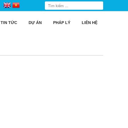
TIN TỨC
DỰ ÁN
PHÁP LÝ
LIÊN HỆ