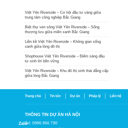
TIN NỔI BẬT
Việt Yên Riverside – Cơ hội đầu tư vàng giữa
trung tâm công nghiệp Bắc Giang
Biệt thự ven sông Việt Yên Riverside – Sống
thượng lưu giữa miền xanh Bắc Giang
Liền kề Việt Yên Riverside – Không gian sống
xanh giữa lòng đô thị
Shophouse Việt Yên Riverside – Điểm sáng đầu
tư sinh lời bền vững
Việt Yên Riverside – Khu đô thị sinh thái đẳng cấp
giữa lòng Bắc Giang
Trang chủ
Tin tức
Dự án
Pháp lý
Liên hệ
THÔNG TIN DỰ ÁN HÀ NỘI
Tel: 0986 866 790
Zalo