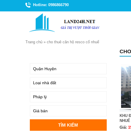
Hotline: 0986866790
Trang chủ
»
cho thuê căn hộ resco cổ nhuế
CHO
TÌM KIẾM
KHU Đ
NHUẾ
Giá:
1