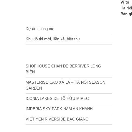
Vị trí:
Hà Nội
Bàn g
DỰ ÁN
Dự án chung cư
Khu đô thị mới, liền kề, biệt thự
CÁC DỰ ÁN MỚI NHẤT
SHOPHOUSE CHÂN ĐẾ BERRIVER LONG
BIÊN
MASTERISE CAO XÀ LÁ – HÀ NỘI SEASON
GARDEN
ICONIA LAKESIDE TỐ HỮU MIPEC
IMPERIA SKY PARK NAM AN KHÁNH
VIỆT YÊN RIVERSIDE BẮC GIANG