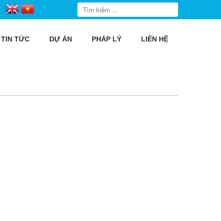
TIN TỨC
DỰ ÁN
PHÁP LÝ
LIÊN HỆ